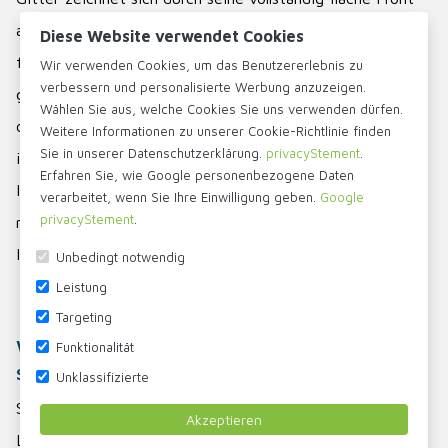
aus, wobei die Lamellen nach innen versetzt sind und so
Diese Website verwendet Cookies
für eine moderne und elegante Optik sorgen. Dank der
Wir verwenden Cookies, um das Benutzererlebnis zu
verbessern und personalisierte Werbung anzuzeigen.
geringen Einbautiefe von nur 7 mm lässt sich das Gitter
Wählen Sie aus, welche Cookies Sie uns verwenden dürfen.
dezent in Fassaden, Wände und andere Bauteile
Weitere Informationen zu unserer Cookie-Richtlinie finden
Sie in unserer Datenschutzerklärung.
privacyStement
.
integrieren. Das Gitter ist serienmäßig mit einem
Erfahren Sie, wie Google personenbezogene Daten
Insektenschutzgitter und Befestigungsbohrungen von Ø5
verarbeitet, wenn Sie Ihre Einwilligung geben.
Google
privacyStement
.
mm ausgestattet. Bei Bedarf kann das
Insektenschutzgitter einfach entfernt werden.
Unbedingt notwendig
Leistung
Targeting
Wann entscheidet man sich für Stahl
Funktionalität
statt Kunststoff?
Unklassifizierte
Stahl-Lüftungsgitter werden häufig gewählt, wenn
Akzeptieren
Langlebigkeit, Stabilität und eine hochwertige