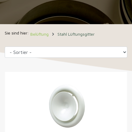
navigate_next
Belüftung
Stahl Lüftungsgitter