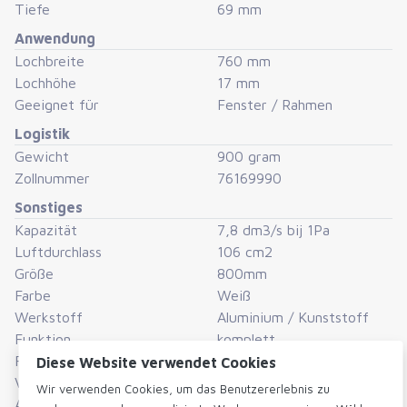
Tiefe
69 mm
Anwendung
Luftdurchlass:
Lochbreite
760 mm
140 cm² - 9,6 dm³/s bei 1Pa, pro Meter Länge
Lochhöhe
17 mm
Geeignet für
Fenster / Rahmen
Abmessungen:
Logistik
Gewicht
900 gram
300, 400, 500, 600, 700, 800, und 1000 mm
Zollnummer
76169990
Sonstiges
Farbe:
Kapazität
7,8 dm3/s bij 1Pa
weiß (ähnlich RAL-9003)
Luftdurchlass
106 cm2
Größe
800mm
schwarz (ähnlich RAL-9005)
Farbe
Weiß
Werkstoff
Aluminium / Kunststoff
Andere Längen und RAL-Farben sind auf Anfrage
Funktion
komplett
Form
länglich
Diese Website verwendet Cookies
erhältlich. Die Innen- und Außenlüftungsgitter sind auch
Verpackungseinheit
Stück
Wir verwenden Cookies, um das Benutzererlebnis zu
separat erhältlich.
Auch gefunden in
Fensterschlitz Lüftung
|