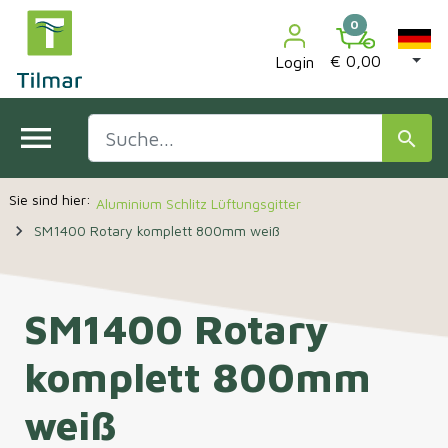

0
€ 0,00
Login
menu
search
Aluminium Schlitz Lüftungsgitter
navigate_next
SM1400 Rotary komplett 800mm weiß
SM1400 Rotary
komplett 800mm
weiß