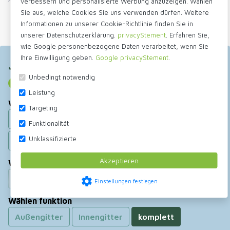
verbessern und personalisierte Werbung anzuzeigen. Wählen
Aluminium Schlitz
Sie aus, welche Cookies Sie uns verwenden dürfen. Weitere
Lüftungsgitter
Informationen zu unserer Cookie-Richtlinie finden Sie in
Fernbedienung:
unserer Datenschutzerklärung.
privacyStement
. Erfahren Sie,
Jedes Innenlüftungsgitter kann mit einer
wie Google personenbezogene Daten verarbeitet, wenn Sie
Ihre Einwilligung geben.
Google privacyStement
.
Jetzt bestellen
Bedienungsstange bedient werden. Praktisch, wenn das
Lüftungsgitter hoch montiert ist.
Unbedingt notwendig
Keine Direktlieferung an Privatpersonen
Leistung
Wählen größe
Targeting
300mm
400 mm
500mm
600mm
Funktionalität
Unklassifizierte
700 mm
800mm
1000mm
Akzeptieren
Wählen farbe
Schwarz
Weiß
settings
Einstellungen festlegen
Wählen funktion
Außengitter
Innengitter
komplett