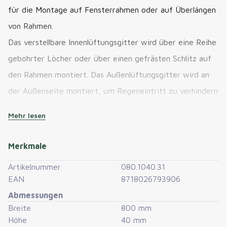
für die Montage auf Fensterrahmen oder auf Überlängen
von Rahmen.
Das verstellbare Innenlüftungsgitter wird über eine Reihe
gebohrter Löcher oder über einen gefrästen Schlitz auf
den Rahmen montiert. Das Außenlüftungsgitter wird an
der Außenseite montiert, um Regeneintritt zu verhindern
und Insekten fernzuhalten.
Mehr lesen
Dieses Lüftungsgitter besitzt ein KOMO-Zertifikat.
Merkmale
Artikelnummer
080.1040.31
Montage ist auf Holz-, Kunststoff- oder
EAN
8718026793906
Aluminiumfenstern möglich. Der zu fräsende Schlitz ist
Abmessungen
16-17mm hoch und muss an beiden Seiten 2 cm kürzer
Breite
800 mm
Höhe
40 mm
sein als die gesamte Länge des Lüftungsgitters.