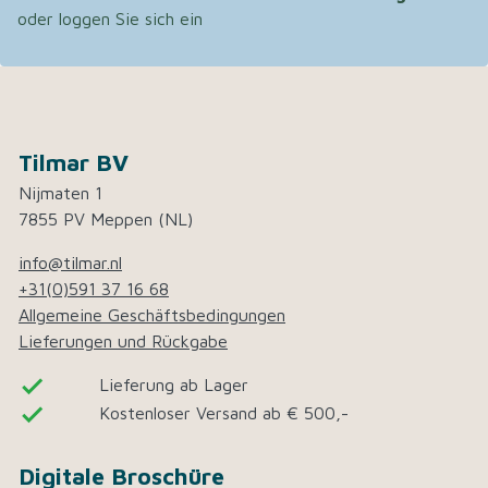
oder loggen Sie sich ein
Tilmar BV
Nijmaten 1
7855 PV Meppen (NL)
info@tilmar.nl
+31(0)591 37 16 68
Allgemeine Geschäftsbedingungen
Lieferungen und Rückgabe
done
Lieferung ab Lager
done
Kostenloser Versand ab € 500,-
Digitale Broschüre