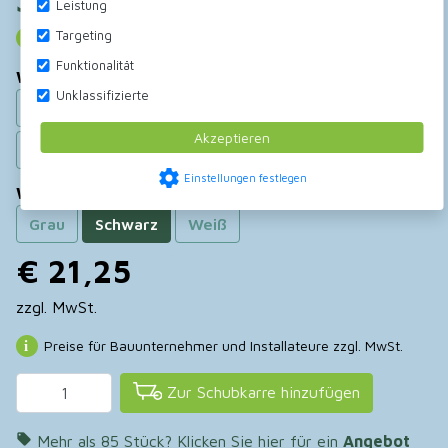
Jetzt bestellen
Leistung
Targeting
Keine Direktlieferung an Privatpersonen
Funktionalität
Wählen größe
Unklassifizierte
14x14cm
24x24cm
34x24cm
44x24cm
Akzeptieren
54x14cm
settings
Einstellungen festlegen
Wählen farbe
Grau
Schwarz
Weiß
€ 21,25
zzgl. MwSt.
Preise für Bauunternehmer und Installateure zzgl. MwSt.
Zur Schubkarre hinzufügen

Mehr als 85 Stück? Klicken Sie hier für ein
Angebot