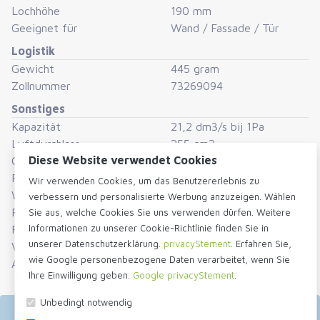
Lochhöhe
190 mm
Geeignet für
Wand / Fassade / Tür
Logistik
Gewicht
445 gram
Zollnummer
73269094
Sonstiges
Kapazität
21,2 dm3/s bij 1Pa
Luftdurchlass
255 cm2
Diese Website verwendet Cookies
Größe
34x24cm
Farbe
Schwarz
Wir verwenden Cookies, um das Benutzererlebnis zu
Werkstoff
Stahl
verbessern und personalisierte Werbung anzuzeigen. Wählen
Funktion
Aufbau
Sie aus, welche Cookies Sie uns verwenden dürfen. Weitere
Informationen zu unserer Cookie-Richtlinie finden Sie in
Form
Rechteckig
unserer Datenschutzerklärung.
privacyStement
. Erfahren Sie,
Verpackungseinheit
Stück
wie Google personenbezogene Daten verarbeitet, wenn Sie
Auch gefunden in
Stahl Lüftungsgitter
Ihre Einwilligung geben.
Google privacyStement
.
Unbedingt notwendig