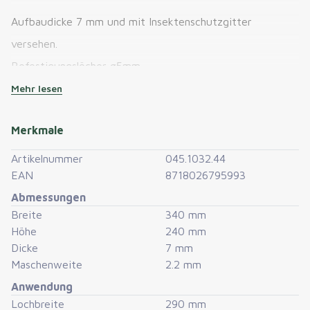
Aufbaudicke 7 mm und mit Insektenschutzgitter
versehen.
Befestigungslöcher ø5mm.
Das Netz kann bei Bedarf leicht entfernt werden.
Mehr lesen
Merkmale
Artikelnummer
045.1032.44
EAN
8718026795993
Abmessungen
Breite
340 mm
Höhe
240 mm
Dicke
7 mm
Maschenweite
2.2 mm
Anwendung
Lochbreite
290 mm