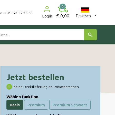


0
an:
+31 591 37 16 68
€ 0,00
Deutsch
Login
search
Jetzt bestellen
Keine Direktlieferung an Privatpersonen
Wählen funktion
Basis
Premium
Premium Schwarz