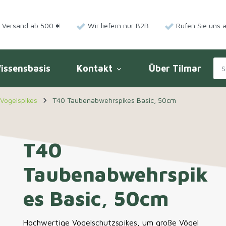
r Versand ab 500 €
Wir liefern nur B2B
Rufen Sie uns 
issensbasis
Kontakt
Über Tilmar
keyboard_arrow_down
navigate_next
Vogelspikes
T40 Taubenabwehrspikes Basic, 50cm
T40
Taubenabwehrspik
es Basic, 50cm
Hochwertige Vogelschutzspikes, um große Vögel