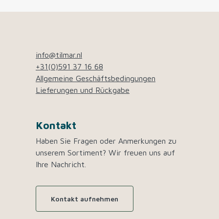
Dieses Produkt kann einzeln bestellt werden. Es
ist auch möglich, dieses Produkt in
Umverpackungen zu erhalten, die
info@tilmar.nl
Verpackungseinheit beträgt dann 100 Stück (50
+31(0)591 37 16 68
Meter) pro Karton.
Allgemeine Geschäftsbedingungen
Lieferungen und Rückgabe
Kontakt
Haben Sie Fragen oder Anmerkungen zu
unserem Sortiment? Wir freuen uns auf
Ihre Nachricht.
Kontakt aufnehmen