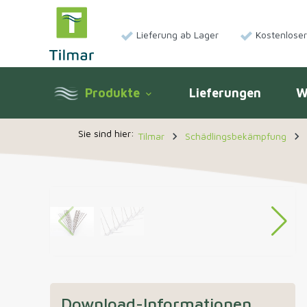
Lieferung ab Lager
Kostenlose
Produkte
Lieferungen
W
keyboard_arrow_down
navigate_next
navigate_next
Tilmar
Schädlingsbekämpfung
Download-Informationen