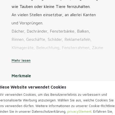
wie Tauben oder kleine Tiere fernzuhalten.
An vielen Stellen einsetzbar, an allerlei Kanten
und Vorsprüngen.
Dächer, Dachränder, Fensterbänke, Balken,
Rinnen, Geschäfte, Schilder, Reklametafeln,
Klimageräte, Beleuchtung, Fensterrahmen, Zäune
usw.
Mehr lesen
Produkteigenschaften:
Merkmale
Die stabilen Edelstahlspitzen sind optimal
klemmend mit dem Kunststoffstreifen
Artikelnummer
110.1105.16
Diese Website verwendet Cookies
verbunden.
EAN
8718026796563
Wir verwenden Cookies, um das Benutzererlebnis zu verbessern und
UV-beständiger Streifen aus transparentem
Marke
Tilmar
personalisierte Werbung anzuzeigen. Wählen Sie aus, welche Cookies Sie
Polycarbonat, witterungsbeständig,
uns verwenden dürfen. Weitere Informationen zu unserer Cookie-Richtlinie
Abmessungen
dadurch lange Lebensdauer
finden Sie in unserer Datenschutzerklärung.
privacyStement
. Erfahren Sie,
Länge
500 mm