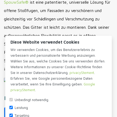
SpouwSafe®
ist eine patentierte, universelle Lösung für
offene Stoßfugen, um Fassaden zu verschönern und
gleichzeitig vor Schädlingen und Verschmutzung zu
schützen. Das Gitter ist leicht zu montieren. Dank seiner
außergewöhnlichen Flexibilität passt es in offene
Diese Website verwendet Cookies
Stoßfugen von 5 bis 25 mm Breite. Der starke Edelstahl-
Wir verwenden Cookies, um das Benutzererlebnis zu
Federstahl sorgt für hervorragende Klemmung.
verbessern und personalisierte Werbung anzuzeigen.
Standardhöhen sind 5, 6, 7, 9 und 24 cm – eine
Wählen Sie aus, welche Cookies Sie uns verwenden dürfen.
Weitere Informationen zu unserer Cookie-Richtlinie finden
individuelle Anpassung ist ebenfalls möglich.
Sie in unserer Datenschutzerklärung.
privacyStement
.
Erfahren Sie, wie Google personenbezogene Daten
verarbeitet, wenn Sie Ihre Einwilligung geben.
Google
privacyStement
.
Diese Seite teilen
Unbedingt notwendig
Leistung
Targeting