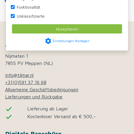
Funktionalität
Unklassifizierte
Akzeptieren
settings
Einstellungen festlegen
Tilmar BV
Nijmaten 1
7855 PV Meppen (NL)
info@tilmar.nl
+31(0)591 37 16 68
Allgemeine Geschäftsbedingungen
Lieferungen und Rückgabe
done
Lieferung ab Lager
done
Kostenloser Versand ab € 500,-
Digitale Broschüre