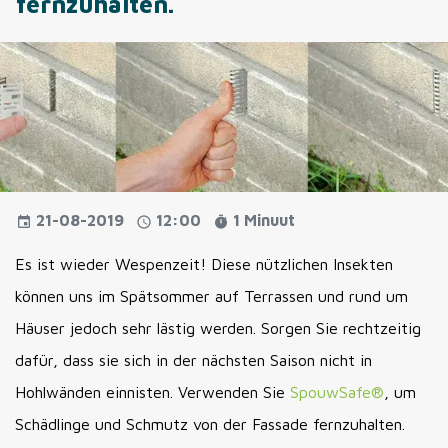
fernzuhalten.
21-08-2019
12:00
1 Minuut
event
schedule
timer
Es ist wieder Wespenzeit! Diese nützlichen Insekten
können uns im Spätsommer auf Terrassen und rund um
Häuser jedoch sehr lästig werden. Sorgen Sie rechtzeitig
dafür, dass sie sich in der nächsten Saison nicht in
Hohlwänden einnisten. Verwenden Sie
SpouwSafe®
, um
Schädlinge und Schmutz von der Fassade fernzuhalten.