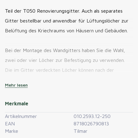
Teil der T050 Renovierungsgitter. Auch als separates
Gitter bestellbar und anwendbar für Lüftungslöcher zur
Belüftung des Kriechraums von Häusern und Gebäuden.
Bei der Montage des Wandgitters haben Sie die Wahl,
zwei oder vier Löcher zur Befestigung zu verwenden.
Die im Gitter verdeckten Löcher können nach der
Auswahl einfach durchgedrückt werden. Da die Gitter aus
Mehr lesen
ABS-Kunststoff gefertigt sind, können sie auch verklebt
werden, so dass keine Schrauben sichtbar sind. Die
Merkmale
Verklebung kann z.B. mit einem High Tack MS
Artikelnummer
010.2593.12-250
Polymerkleber erfolgen.
EAN
8718026790813
Marke
Tilmar