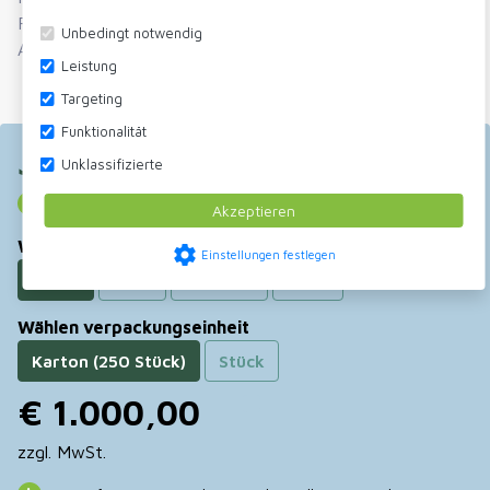
Form
Rechteckig
Unbedingt notwendig
Auch gefunden in
Renovierung Gitter
|
Leistung
Renovierung Rohre
Targeting
Funktionalität
Jetzt bestellen
Unklassifizierte
Keine Direktlieferung an Privatpersonen
Akzeptieren
Wählen farbe
settings
Einstellungen festlegen
Braun
Grau
Schwarz
Weiß
Wählen verpackungseinheit
Karton (250 Stück)
Stück
€ 1.000,00
zzgl. MwSt.