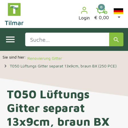

0
€ 0,00
Login
menu
search
Renovierung Gitter
navigate_next
T050 Lüftungs Gitter separat 13x9cm, braun BX (250 PCE)
T050 Lüftungs
Gitter separat
13x9cm, braun BX