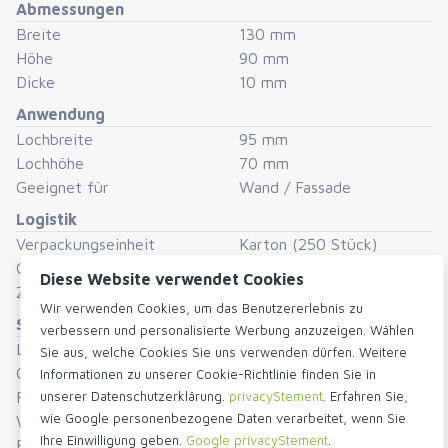
Diese Renovierungsgitter sind pro 250 Stück in einer Box
Abmessungen
Breite
130 mm
verpackt, können aber einzeln bestellt werden.
Höhe
90 mm
Dicke
10 mm
Anwendung
Lochbreite
95 mm
Lochhöhe
70 mm
Geeignet für
Wand / Fassade
Logistik
Verpackungseinheit
Karton (250 Stück)
Gewicht
10500 gram
Diese Website verwendet Cookies
Zollnummer
39259080
Wir verwenden Cookies, um das Benutzererlebnis zu
Sonstiges
verbessern und personalisierte Werbung anzuzeigen. Wählen
Luftdurchlass
29,5 cm2
Sie aus, welche Cookies Sie uns verwenden dürfen. Weitere
Größe
13 x 9 cm
Informationen zu unserer Cookie-Richtlinie finden Sie in
unserer Datenschutzerklärung.
privacyStement
. Erfahren Sie,
Farbe
Braun
wie Google personenbezogene Daten verarbeitet, wenn Sie
Werkstoff
Kunststoff
Ihre Einwilligung geben.
Google privacyStement
.
Funktion
Aufbau