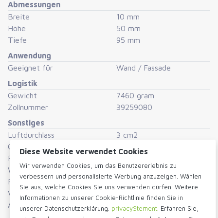
Abmessungen
In mehreren Höhen und Farben erhältlich.
Breite
10 mm
Höhe
50 mm
Tiefe
95 mm
Anwendung
Geeignet für
Wand / Fassade
Logistik
Gewicht
7460 gram
Zollnummer
39259080
Sonstiges
Luftdurchlass
3 cm2
Größe
5 cm hoch
Diese Website verwendet Cookies
Farbe
Schwarz
Wir verwenden Cookies, um das Benutzererlebnis zu
Werkstoff
Kunststoff
verbessern und personalisierte Werbung anzuzeigen. Wählen
Form
Rechteckig
Sie aus, welche Cookies Sie uns verwenden dürfen. Weitere
Verpackungseinheit
Karton (600 Stück)
Informationen zu unserer Cookie-Richtlinie finden Sie in
Auch gefunden in
Stoßfugenlüfter
unserer Datenschutzerklärung.
privacyStement
. Erfahren Sie,