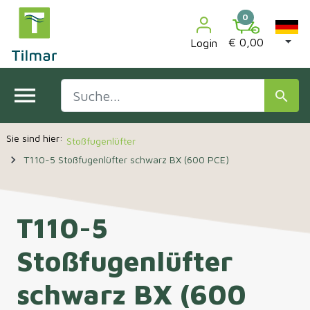

0
€ 0,00
Login
menu
search
Stoßfugenlüfter
navigate_next
T110-5 Stoßfugenlüfter schwarz BX (600 PCE)
T110-5
Stoßfugenlüfter
schwarz BX (600