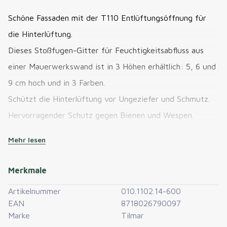
Schöne Fassaden mit der T110 Entlüftungsöffnung für
die Hinterlüftung.
Dieses Stoßfugen-Gitter für Feuchtigkeitsabfluss aus
einer Mauerwerkswand ist in 3 Höhen erhältlich: 5, 6 und
9 cm hoch und in 3 Farben.
Schützt die Hinterlüftung vor Ungeziefer und Schmutz.
Hervorragender Schutz gegen Bienen und Wespen.
Optimale Belüftung der hinterlüfteten Wand.
Mehr lesen
Attraktives, regelmäßiges Fassadenbild.
Kein Eindringen von Regen möglich.
Merkmale
Schutz vor Mäusen, Bienen und Wespen.
Sorgt für Maßbeständigkeit beim Mauern.
Artikelnummer
010.1102.14-600
Einfach zu verarbeiten.
EAN
8718026790097
Einkerbungen und Griffränder.
Marke
Tilmar
Höhere Mauerwerksgeschwindigkeit.